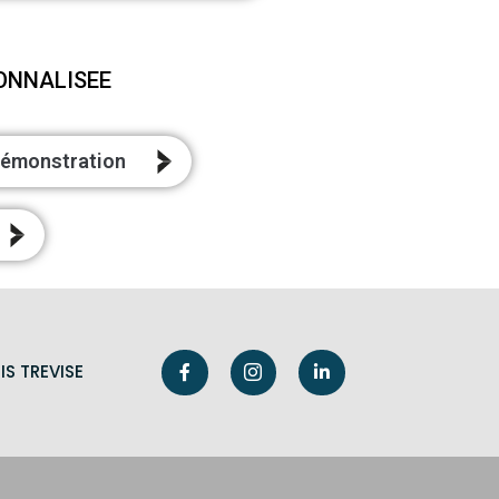
ONNALISEE
émonstration
IS TREVISE